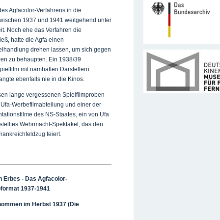
des Agfacolor-Verfahrens in die
 zwischen 1937 und 1941 weitgehend unter
eit. Noch ehe das Verfahren die
eß, hatte die Agfa einen
ielhandlung drehen lassen, um sich gegen
ren zu behaupten. Ein 1938/39
pielfilm mit namhaften Darstellern
ngte ebenfalls nie in die Kinos.
en lange vergessenen Spielfilmproben
r Ufa-Werbefilmabteilung und einer der
ationsfilme des NS-Staates, ein von Ufa
stelltes Wehrmacht-Spektakel, das den
ankreichfeldzug feiert.
n Erbes - Das Agfacolor-
oformat 1937-1941
enommen im Herbst 1937 (Die