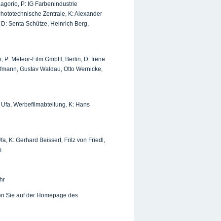
agorio, P: IG Farbenindustrie
Phototechnische Zentrale, K: Alexander
 D: Senta Schütze, Heinrich Berg,
, P: Meteor-Film GmbH, Berlin, D: Irene
fmann, Gustav Waldau, Otto Wernicke,
: Ufa, Werbefilmabteilung. K: Hans
a, K: Gerhard Beissert, Fritz von Friedl,
m
hr
den Sie auf der Homepage des