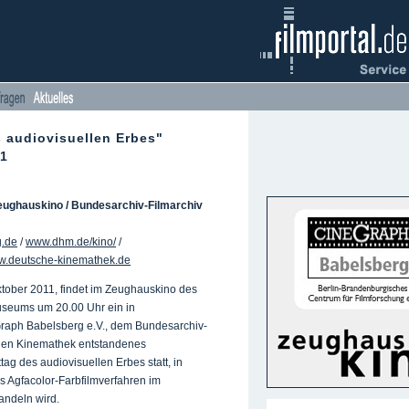
 audiovisuellen Erbes"
11
eughauskino / Bundesarchiv-Filmarchiv
g.de
/
www.dhm.de/kino/
/
.deutsche-kinemathek.de
tober 2011, findet im Zeughauskino des
seums um 20.00 Uhr ein in
raph Babelsberg e.V., dem Bundesarchiv-
chen Kinemathek entstandenes
g des audiovisuellen Erbes statt, in
 Agfacolor-Farbfilmverfahren im
ndeln wird.