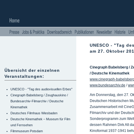
UNESCO - "Tag des
am 27. Oktober 20
Cinegraph Babelsberg / Z
Übersicht der einzelnen
/ Deutsche Kinemathek
Veranstaltungen:
www.cinegraph-babelsber
www.bundesarchiv.de
/
www
UNESCO - "Tag des audiovisuellen Erbes"
Am Donnerstag, den 27. Ok
Cinegraph Babelsberg / Zeughauskino /
Deutschen Historischen Mu
Bundesarchiv-Filmarchiv / Deutsche
Zusammenarbeit mit CineG
Kinemathek
Filmarchiv und der Deuts
Deutsches Filmhaus Wiesbaden
Sonderprogramm zum Weltta
Deutsche Kinemathek – Museum für Film
dessen Rahmen Dirk Alt das
und Fernsehen
Kinoformat 1937-1941 beha
Filmmuseum Potsdam