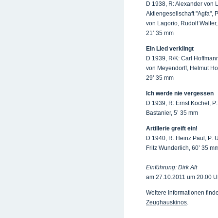
D 1938, R: Alexander von L
Aktiengesellschaft "Agfa", 
von Lagorio, Rudolf Walter,
21’ 35 mm
Ein Lied verklingt
D 1939, R/K: Carl Hoffmann
von Meyendorff, Helmut Ho
29’ 35 mm
Ich werde nie vergessen
D 1939, R: Ernst Kochel, P
Bastanier, 5’ 35 mm
Artillerie greift ein!
D 1940, R: Heinz Paul, P: Uf
Fritz Wunderlich, 60’ 35 m
Einführung: Dirk Alt
am 27.10.2011 um 20.00 U
Weitere Informationen fin
Zeughauskinos
.