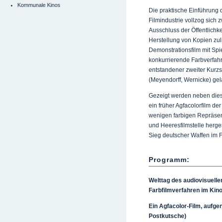
Kommunale Kinos
Die praktische Einführung 
Filmindustrie vollzog sich
Ausschluss der Öffentlichk
Herstellung von Kopien zuli
Demonstrationsfilm mit Sp
konkurrierende Farbverfah
entstandener zweiter Kurzs
(Meyendorff, Wernicke) gela
Gezeigt werden neben dies
ein früher Agfacolorfilm de
wenigen farbigen Repräsent
und Heeresfilmstelle herge
Sieg deutscher Waffen im Fr
Programm:
Welttag des audiovisuelle
Farbfilmverfahren im Kin
Ein Agfacolor-Film, aufg
Postkutsche)